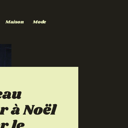
Maison
Mode
eau
 à Noël
r le