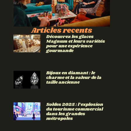
Articles recents
Découvrez les glaces
Magnum et leurs variétés
pour une expérience
gourmande
Lire la suite »
Bijoux en diamant : le
charme et la valeur de la
taille ancienne
Lire la suite »
Soldes 2025 : l’explosion
du tourisme commercial
dans les grandes
métropoles
Lire la suite »