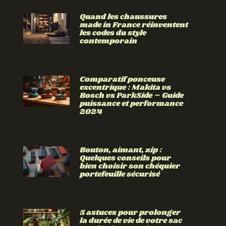
Quand les chaussures
made in France réinventent
les codes du style
contemporain
Lire la suite »
Comparatif ponceuse
excentrique : Makita vs
Bosch vs ParkSide – Guide
puissance et performance
2024
Lire la suite »
Bouton, aimant, zip :
Quelques conseils pour
bien choisir son chéquier
portefeuille sécurisé
Lire la suite »
5 astuces pour prolonger
la durée de vie de votre sac