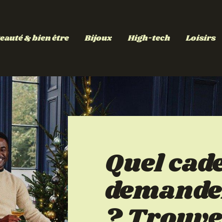
eauté & bien être
Bijoux
High-tech
Loisirs
Quel cad
demander
? Trouve