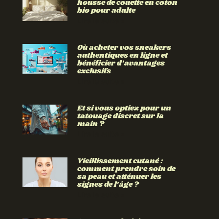
housse de couette en coton
bio pour adulte
Lire la suite »
Où acheter vos sneakers
authentiques en ligne et
bénéficier d’avantages
exclusifs
Lire la suite »
Et si vous optiez pour un
tatouage discret sur la
main ?
Lire la suite »
Vieillissement cutané :
comment prendre soin de
sa peau et atténuer les
signes de l’âge ?
Lire la suite »