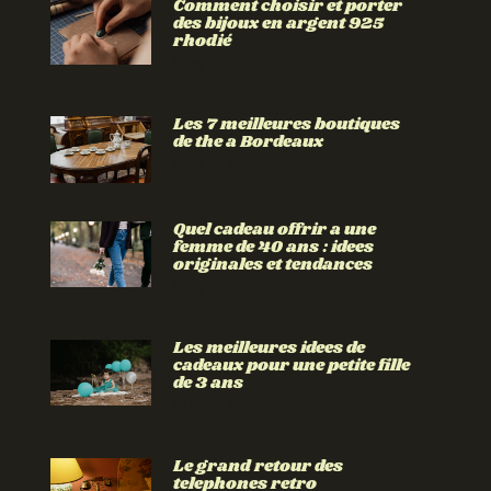
Comment choisir et porter
des bijoux en argent 925
rhodié
Lire la suite »
Les 7 meilleures boutiques
de the a Bordeaux
Lire la suite »
Quel cadeau offrir a une
femme de 40 ans : idees
originales et tendances
Lire la suite »
Les meilleures idees de
cadeaux pour une petite fille
de 3 ans
Lire la suite »
Le grand retour des
telephones retro