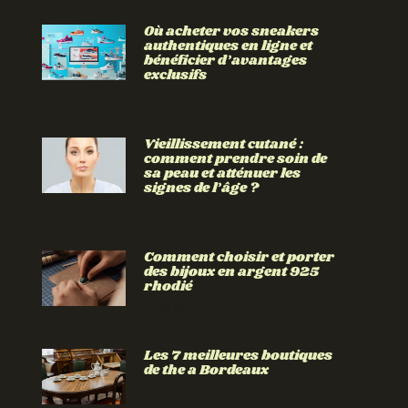
Où acheter vos sneakers
authentiques en ligne et
bénéficier d’avantages
exclusifs
Lire la suite »
Vieillissement cutané :
comment prendre soin de
sa peau et atténuer les
signes de l’âge ?
Lire la suite »
Comment choisir et porter
des bijoux en argent 925
rhodié
Lire la suite »
Les 7 meilleures boutiques
de the a Bordeaux
Lire la suite »