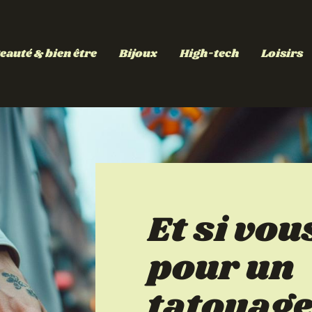
eauté & bien être
Bijoux
High-tech
Loisirs
Et si vou
pour un
tatouage