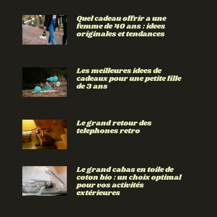
Quel cadeau offrir a une
femme de 40 ans : idees
originales et tendances
Lire la suite »
Les meilleures idees de
cadeaux pour une petite fille
de 3 ans
Lire la suite »
Le grand retour des
telephones retro
Lire la suite »
Le grand cabas en toile de
coton bio : un choix optimal
pour vos activités
extérieures
Lire la suite »