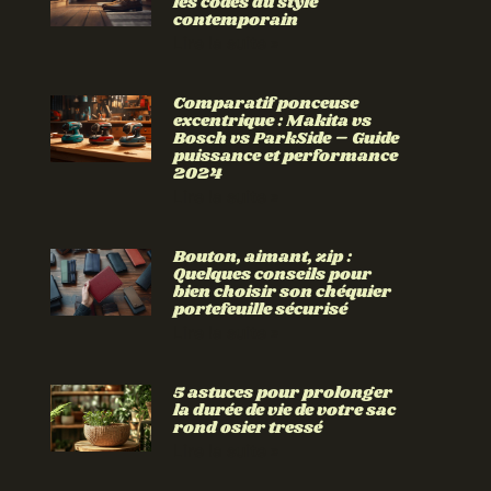
les codes du style
contemporain
Lire la suite »
Comparatif ponceuse
excentrique : Makita vs
Bosch vs ParkSide – Guide
puissance et performance
2024
Lire la suite »
Bouton, aimant, zip :
Quelques conseils pour
bien choisir son chéquier
portefeuille sécurisé
Lire la suite »
5 astuces pour prolonger
la durée de vie de votre sac
rond osier tressé
Lire la suite »