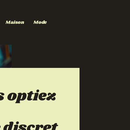
Maison
Mode
s optiez
 discret