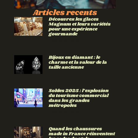
Articles recents
Découvrez les glaces
Magnum et leurs variétés
pour une expérience
gourmande
Lire la suite »
Bijoux en diamant : le
charme et la valeur de la
taille ancienne
Lire la suite »
Soldes 2025 : l’explosion
du tourisme commercial
dans les grandes
métropoles
Lire la suite »
Quand les chaussures
made in France réinventent