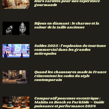
leurs variétés pour une expérience
gourmande
Lire la suite »
Bijoux en diamant : le charme et la
valeur de la taille ancienne
Lire la suite »
Soldes 2025 : l’explosion du tourisme
commercial dans les grandes
métropoles
Lire la suite »
Quand les chaussures made in France
réinventent les codes du style
contemporain
Lire la suite »
Comparatif ponceuse excentrique :
Makita vs Bosch vs ParkSide – Guide
puissance et performance 2024