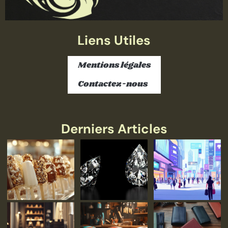
Liens Utiles
Mentions légales
Contactez-nous
Derniers Articles
Lire
Lire
la
la
suite
suite
»
»
Lire
Lire
la
la