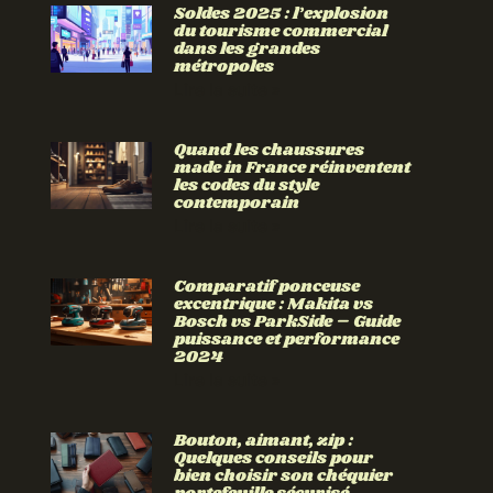
Soldes 2025 : l’explosion
du tourisme commercial
dans les grandes
métropoles
Lire la suite »
Quand les chaussures
made in France réinventent
les codes du style
contemporain
Lire la suite »
Comparatif ponceuse
excentrique : Makita vs
Bosch vs ParkSide – Guide
puissance et performance
2024
Lire la suite »
Bouton, aimant, zip :
Quelques conseils pour
bien choisir son chéquier