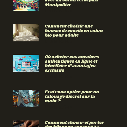
avec un vol direct depuis
Montpellier
Lire la suite »
Comment choisir une
housse de couette en coton
bio pour adulte
Lire la suite »
Où acheter vos sneakers
authentiques en ligne et
bénéficier d’avantages
exclusifs
Lire la suite »
Et si vous optiez pour un
tatouage discret sur la
main ?
Lire la suite »
Comment choisir et porter