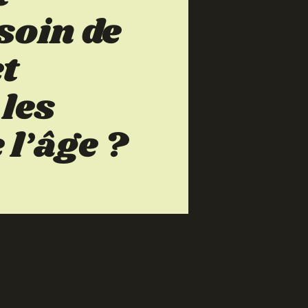
soin de
et
 les
 l’âge ?