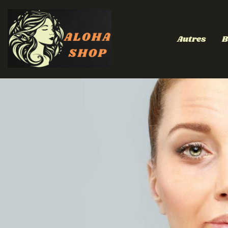
Autres
B