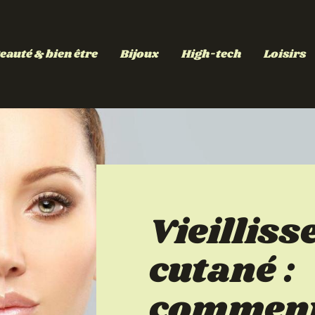
eauté & bien être
Bijoux
High-tech
Loisirs
Vieillis
cutané :
commen