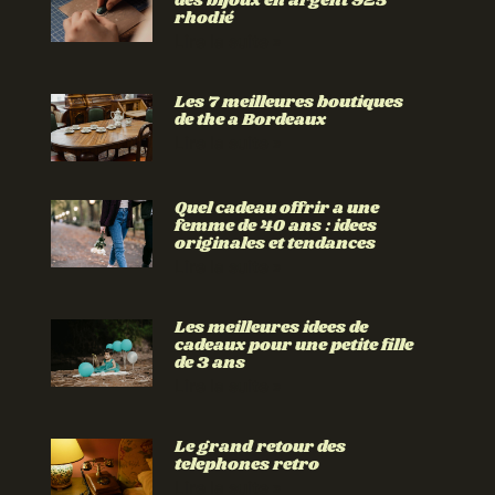
des bijoux en argent 925
rhodié
Lire la suite »
Les 7 meilleures boutiques
de the a Bordeaux
Lire la suite »
Quel cadeau offrir a une
femme de 40 ans : idees
originales et tendances
Lire la suite »
Les meilleures idees de
cadeaux pour une petite fille
de 3 ans
Lire la suite »
Le grand retour des
telephones retro
Lire la suite »