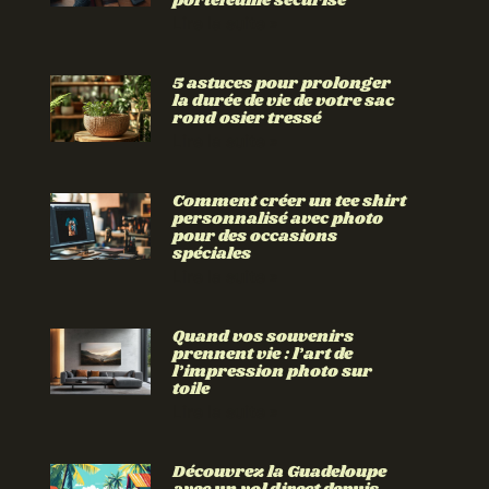
portefeuille sécurisé
Lire la suite »
5 astuces pour prolonger
la durée de vie de votre sac
rond osier tressé
Lire la suite »
Comment créer un tee shirt
personnalisé avec photo
pour des occasions
spéciales
Lire la suite »
Quand vos souvenirs
prennent vie : l’art de
l’impression photo sur
toile
Lire la suite »
Découvrez la Guadeloupe