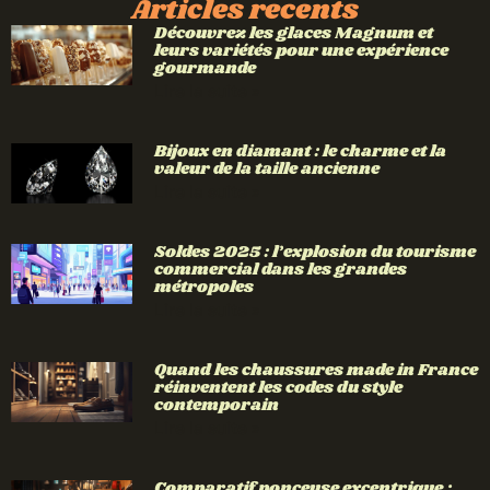
Articles recents
Découvrez les glaces Magnum et
leurs variétés pour une expérience
gourmande
Lire la suite »
Bijoux en diamant : le charme et la
valeur de la taille ancienne
Lire la suite »
Soldes 2025 : l’explosion du tourisme
commercial dans les grandes
métropoles
Lire la suite »
Quand les chaussures made in France
réinventent les codes du style
contemporain
Lire la suite »
Comparatif ponceuse excentrique :