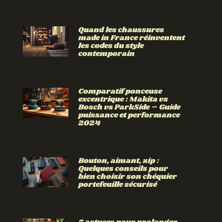
Lire la suite »
Quand les chaussures
made in France réinventent
les codes du style
contemporain
Lire la suite »
Comparatif ponceuse
excentrique : Makita vs
Bosch vs ParkSide – Guide
puissance et performance
2024
Lire la suite »
Bouton, aimant, zip :
Quelques conseils pour
bien choisir son chéquier
portefeuille sécurisé
Lire la suite »