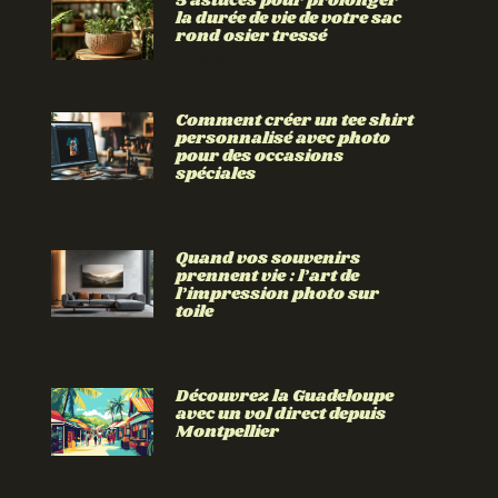
5 astuces pour prolonger
la durée de vie de votre sac
rond osier tressé
Lire la suite »
Comment créer un tee shirt
personnalisé avec photo
pour des occasions
spéciales
Lire la suite »
Quand vos souvenirs
prennent vie : l’art de
l’impression photo sur
toile
Lire la suite »
Découvrez la Guadeloupe
avec un vol direct depuis
Montpellier
Lire la suite »