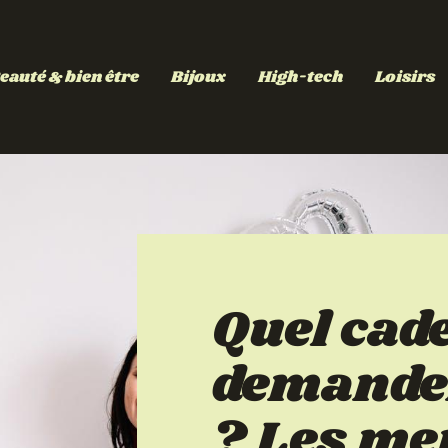
eauté & bien être
Bijoux
High-tech
Loisirs
Quel cad
demander
? Les me