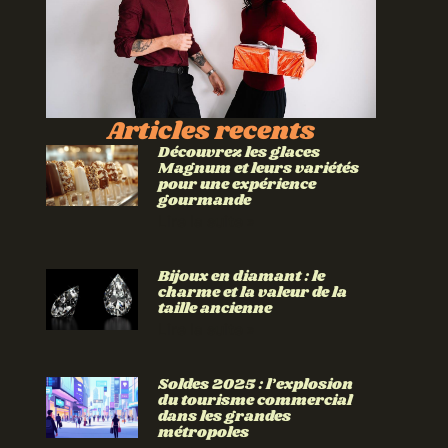
Articles recents
Découvrez les glaces
Magnum et leurs variétés
pour une expérience
gourmande
Lire la suite »
Bijoux en diamant : le
charme et la valeur de la
taille ancienne
Lire la suite »
Soldes 2025 : l’explosion
du tourisme commercial
dans les grandes
métropoles