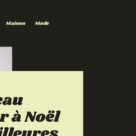
Maison
Mode
eau
 à Noël
illeures