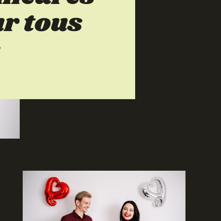
ur tous
s