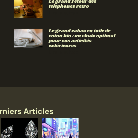
Le grand retour des
telephones retro
Lire la suite »
Le grand cabas en toile de
coton bio : un choix optimal
pour vos activités
extérieures
Lire la suite »
rniers Articles
Lire
Lire
Lire
la
la
la
suite
suite
suite